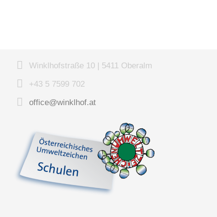
Winklhofstraße 10 | 5411 Oberalm
+43 5 7599 702
office@winklhof.at