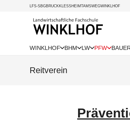
LFS-SBG
BRUCK
KLESSHEIM
TAMSWEG
WINKLHOF
WINKLHOF
BHM
LW
PFW
BAUE
Reitverein
Präventi