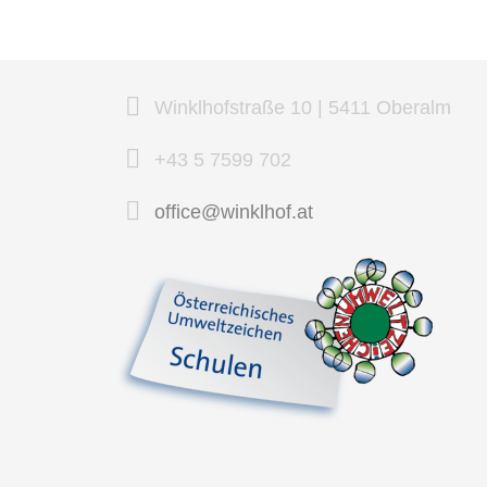
Winklhofstraße 10 | 5411 Oberalm
+43 5 7599 702
office@winklhof.at