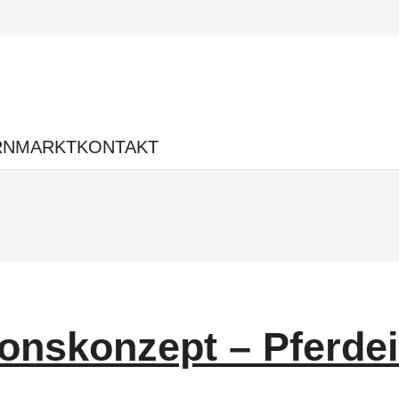
RNMARKT
KONTAKT
onskonzept – Pferde