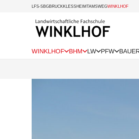
LFS-SBG
BRUCK
KLESSHEIM
TAMSWEG
WINKLHOF
WINKLHOF
BHM
LW
PFW
BAUE