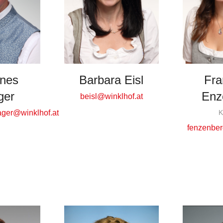
nes
Barbara Eisl
Fra
ger
Enz
beisl@winklhof.at
ager@winklhof.at
K
fenzenber