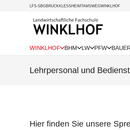
LFS-SBG
BRUCK
KLESSHEIM
TAMSWEG
WINKLHOF
WINKLHOF
BHM
LW
PFW
BAUE
Lehrpersonal und Bedienst
Hier finden Sie unsere Spre