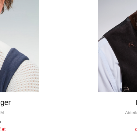
gger
HM
Abtei
a
.at