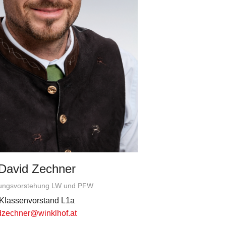
David Zechner
lungsvorstehung LW und PFW
Klassenvorstand L1a
dzechner@winklhof.at