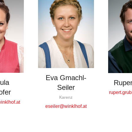
Eva Gmachl-
ula
Ruper
Seiler
ofer
rupert.gru
Karenz
inklhof.at
eseiler@winklhof.at