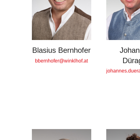
Johan
Blasius Bernhofer
Düra
bbernhofer@winklhof.at
johannes.duer