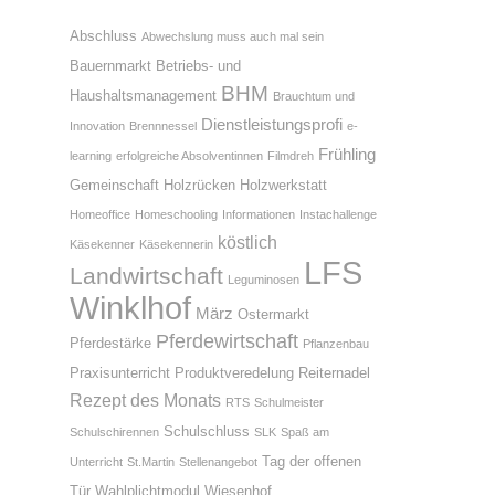
Abschluss
Abwechslung muss auch mal sein
Bauernmarkt
Betriebs- und
BHM
Haushaltsmanagement
Brauchtum und
Dienstleistungsprofi
Innovation
Brennnessel
e-
Frühling
learning
erfolgreiche Absolventinnen
Filmdreh
Gemeinschaft
Holzrücken
Holzwerkstatt
Homeoffice
Homeschooling
Informationen
Instachallenge
köstlich
Käsekenner
Käsekennerin
LFS
Landwirtschaft
Leguminosen
Winklhof
März
Ostermarkt
Pferdewirtschaft
Pferdestärke
Pflanzenbau
Praxisunterricht
Produktveredelung
Reiternadel
Rezept des Monats
RTS
Schulmeister
Schulschluss
Schulschirennen
SLK
Spaß am
Tag der offenen
Unterricht
St.Martin
Stellenangebot
Tür
Wahlplichtmodul
Wiesenhof