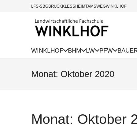
LFS-SBG
BRUCK
KLESSHEIM
TAMSWEG
WINKLHOF
WINKLHOF
BHM
LW
PFW
BAUE
Monat:
Oktober 2020
Monat:
Oktober 