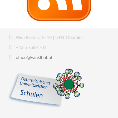
Winklhofstraße 10 | 5411 Oberalm
+43 5 7599 702
office@winklhof.at