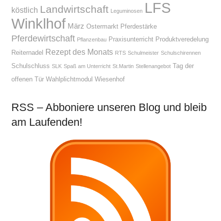
LFS
Landwirtschaft
köstlich
Leguminosen
Winklhof
März
Ostermarkt
Pferdestärke
Pferdewirtschaft
Praxisunterricht
Produktveredelung
Pflanzenbau
Rezept des Monats
Reiternadel
RTS
Schulmeister
Schulschirennen
Schulschluss
Tag der
SLK
Spaß am Unterricht
St.Martin
Stellenangebot
offenen Tür
Wahlplichtmodul
Wiesenhof
RSS – Abboniere unseren Blog und bleib
am Laufenden!