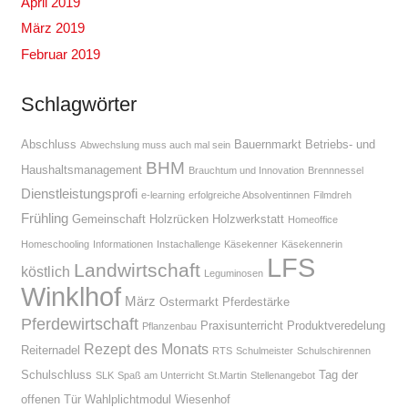
April 2019
März 2019
Februar 2019
Schlagwörter
Abschluss
Bauernmarkt
Betriebs- und
Abwechslung muss auch mal sein
BHM
Haushaltsmanagement
Brauchtum und Innovation
Brennnessel
Dienstleistungsprofi
e-learning
erfolgreiche Absolventinnen
Filmdreh
Frühling
Gemeinschaft
Holzrücken
Holzwerkstatt
Homeoffice
Homeschooling
Informationen
Instachallenge
Käsekenner
Käsekennerin
LFS
Landwirtschaft
köstlich
Leguminosen
Winklhof
März
Ostermarkt
Pferdestärke
Pferdewirtschaft
Praxisunterricht
Produktveredelung
Pflanzenbau
Rezept des Monats
Reiternadel
RTS
Schulmeister
Schulschirennen
Schulschluss
Tag der
SLK
Spaß am Unterricht
St.Martin
Stellenangebot
offenen Tür
Wahlplichtmodul
Wiesenhof