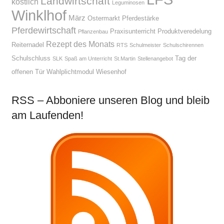
Landwirtschaft
köstlich
Leguminosen
Winklhof
März
Ostermarkt
Pferdestärke
Pferdewirtschaft
Praxisunterricht
Produktveredelung
Pflanzenbau
Rezept des Monats
Reiternadel
RTS
Schulmeister
Schulschirennen
Schulschluss
Tag der
SLK
Spaß am Unterricht
St.Martin
Stellenangebot
offenen Tür
Wahlplichtmodul
Wiesenhof
RSS – Abboniere unseren Blog und bleib
am Laufenden!