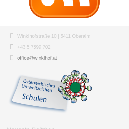
Winklhofstraße 10 | 5411 Oberalm
+43 5 7599 702
office@winklhof.at