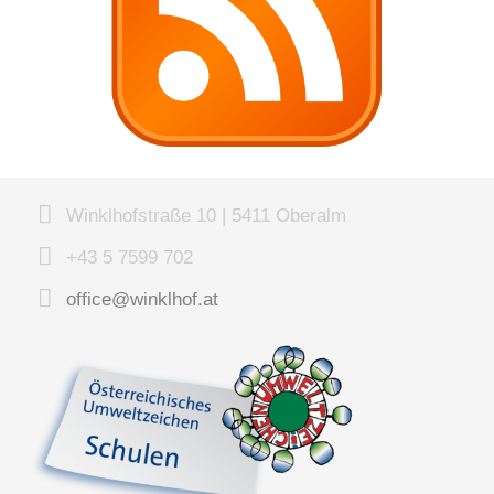
Winklhofstraße 10 | 5411 Oberalm
+43 5 7599 702
office@winklhof.at