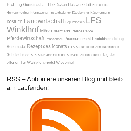
Frühling
Gemeinschaft
Holzrücken
Holzwerkstatt
Homeoffice
Homeschooling
Informationen
Instachallenge
Käsekenner
Käsekennerin
LFS
Landwirtschaft
köstlich
Leguminosen
Winklhof
März
Ostermarkt
Pferdestärke
Pferdewirtschaft
Praxisunterricht
Produktveredelung
Pflanzenbau
Rezept des Monats
Reiternadel
RTS
Schulmeister
Schulschirennen
Schulschluss
Tag der
SLK
Spaß am Unterricht
St.Martin
Stellenangebot
offenen Tür
Wahlplichtmodul
Wiesenhof
RSS – Abboniere unseren Blog und bleib
am Laufenden!