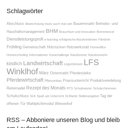
Schlagwörter
Abschluss
Bauernmarkt
Betriebs- und
Abwechslung muss auch mal sein
BHM
Haushaltsmanagement
Brauchtum und Innovation
Brennnessel
Dienstleistungsprofi
e-learning
erfolgreiche Absolventinnen
Filmdreh
Frühling
Gemeinschaft
Holzrücken
Holzwerkstatt
Homeoffice
Homeschooling
Informationen
Instachallenge
Käsekenner
Käsekennerin
LFS
Landwirtschaft
köstlich
Leguminosen
Winklhof
März
Ostermarkt
Pferdestärke
Pferdewirtschaft
Praxisunterricht
Produktveredelung
Pflanzenbau
Rezept des Monats
Reiternadel
RTS
Schulmeister
Schulschirennen
Schulschluss
Tag der
SLK
Spaß am Unterricht
St.Martin
Stellenangebot
offenen Tür
Wahlplichtmodul
Wiesenhof
RSS – Abboniere unseren Blog und bleib