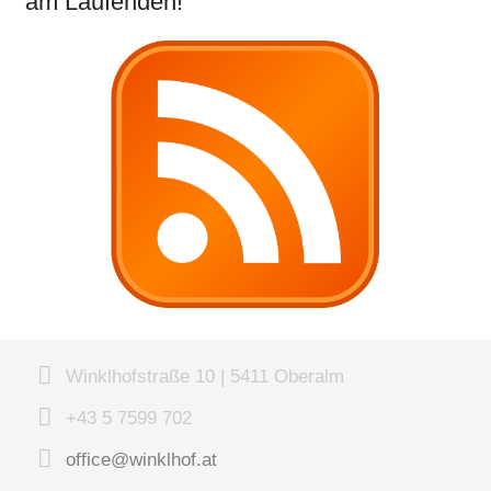
am Laufenden!
Winklhofstraße 10 | 5411 Oberalm
+43 5 7599 702
office@winklhof.at