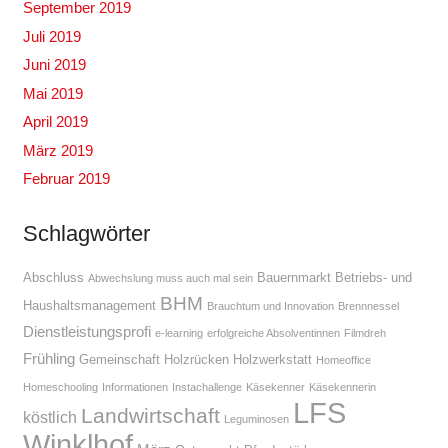
September 2019
Juli 2019
Juni 2019
Mai 2019
April 2019
März 2019
Februar 2019
Schlagwörter
Abschluss
Bauernmarkt
Betriebs- und
Abwechslung muss auch mal sein
BHM
Haushaltsmanagement
Brauchtum und Innovation
Brennnessel
Dienstleistungsprofi
e-learning
erfolgreiche Absolventinnen
Filmdreh
Frühling
Gemeinschaft
Holzrücken
Holzwerkstatt
Homeoffice
Homeschooling
Informationen
Instachallenge
Käsekenner
Käsekennerin
LFS
Landwirtschaft
köstlich
Leguminosen
Winklhof