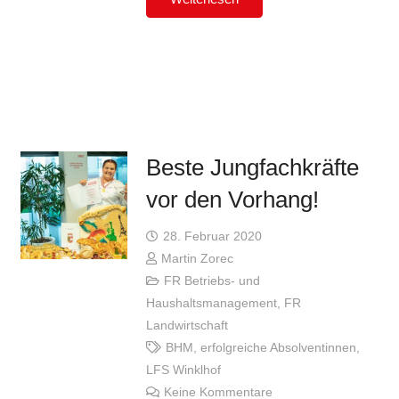
Beste Jungfachkräfte
vor den Vorhang!
28. Februar 2020
Martin Zorec
FR Betriebs- und
Haushaltsmanagement
,
FR
Landwirtschaft
BHM
,
erfolgreiche Absolventinnen
,
LFS Winklhof
Keine Kommentare