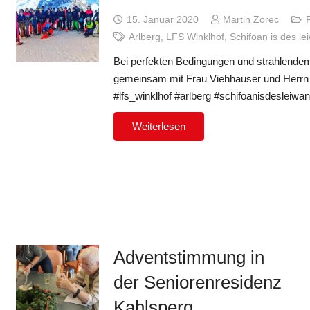
15. Januar 2020
Martin Zorec
Arlberg
,
LFS Winklhof
,
Schifoan is des le
Bei perfekten Bedingungen und strahlende
gemeinsam mit Frau Viehhauser und Herrn 
#lfs_winklhof #arlberg #schifoanisdeslei
Weiterlesen
Adventstimmung in
der Seniorenresidenz
Kahlsperg