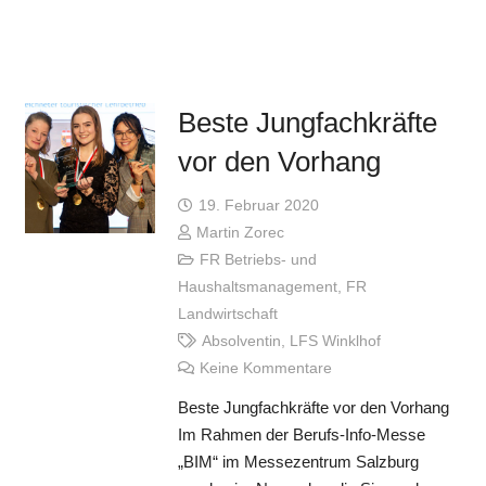
Beste Jungfachkräfte
vor den Vorhang
19. Februar 2020
Martin Zorec
FR Betriebs- und
Haushaltsmanagement
,
FR
Landwirtschaft
Absolventin
,
LFS Winklhof
Keine Kommentare
Beste Jungfachkräfte vor den Vorhang
Im Rahmen der Berufs-Info-Messe
„BIM“ im Messezentrum Salzburg