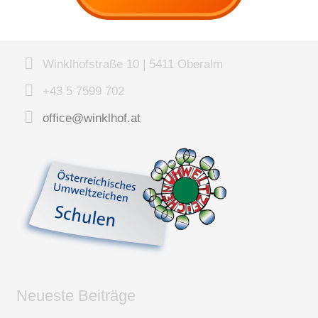
Winklhofstraße 10 | 5411 Oberalm
+43 5 7599 702
office@winklhof.at
Neueste Beiträge