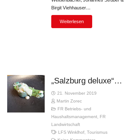
Birgit Viehhauser…
Weiterlesen
„Salzburg deluxe“…
21. November 2019
Martin Zorec
FR Betriebs- und
Haushaltsmanagement
,
FR
Landwirtschaft
LFS Winklhof
,
Tourismus