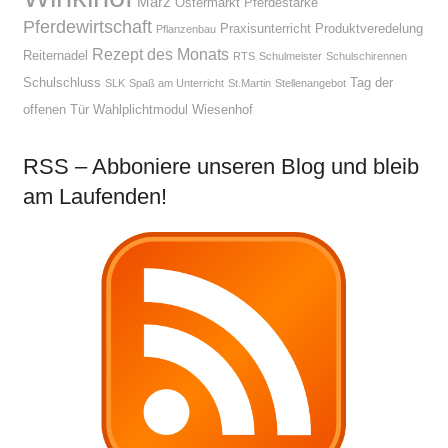
März
Ostermarkt
Pferdestärke
Pferdewirtschaft
Praxisunterricht
Produktveredelung
Pflanzenbau
Rezept des Monats
Reiternadel
RTS
Schulmeister
Schulschirennen
Schulschluss
Tag der
SLK
Spaß am Unterricht
St.Martin
Stellenangebot
offenen Tür
Wahlplichtmodul
Wiesenhof
RSS – Abboniere unseren Blog und bleib
am Laufenden!