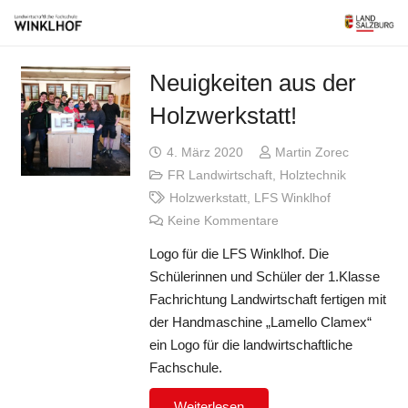
Neuigkeiten aus der
Holzwerkstatt!
4. März 2020
Martin Zorec
FR Landwirtschaft
,
Holztechnik
Holzwerkstatt
,
LFS Winklhof
Keine Kommentare
Logo für die LFS Winklhof. Die
Schülerinnen und Schüler der 1.Klasse
Fachrichtung Landwirtschaft fertigen mit
der Handmaschine „Lamello Clamex“
ein Logo für die landwirtschaftliche
Fachschule.
Weiterlesen