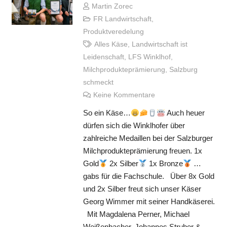
Martin Zorec
FR Landwirtschaft
,
Produktveredelung
Alles Käse
,
Landwirtschaft ist
Leidenschaft
,
LFS Winklhof
,
Milchprodukteprämierung
,
Salzburg
schmeckt
Keine Kommentare
So ein Käse…
Auch heuer
dürfen sich die Winklhofer über
zahlreiche Medaillen bei der Salzburger
Milchprodukteprämierung freuen. 1x
Gold
2x Silber
1x Bronze
…
gabs für die Fachschule. Über 8x Gold
und 2x Silber freut sich unser Käser
Georg Wimmer mit seiner Handkäserei.
Mit Magdalena Perner, Michael
Weißenbacher, Johannes Struber &