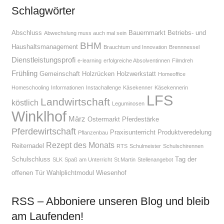
Schlagwörter
Abschluss
Bauernmarkt
Betriebs- und
Abwechslung muss auch mal sein
BHM
Haushaltsmanagement
Brauchtum und Innovation
Brennnessel
Dienstleistungsprofi
e-learning
erfolgreiche Absolventinnen
Filmdreh
Frühling
Gemeinschaft
Holzrücken
Holzwerkstatt
Homeoffice
Homeschooling
Informationen
Instachallenge
Käsekenner
Käsekennerin
LFS
Landwirtschaft
köstlich
Leguminosen
Winklhof
März
Ostermarkt
Pferdestärke
Pferdewirtschaft
Praxisunterricht
Produktveredelung
Pflanzenbau
Rezept des Monats
Reiternadel
RTS
Schulmeister
Schulschirennen
Schulschluss
Tag der
SLK
Spaß am Unterricht
St.Martin
Stellenangebot
offenen Tür
Wahlplichtmodul
Wiesenhof
RSS – Abboniere unseren Blog und bleib
am Laufenden!