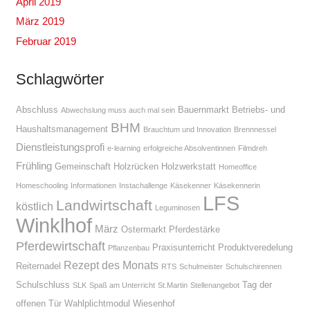
April 2019
März 2019
Februar 2019
Schlagwörter
Abschluss
Bauernmarkt
Betriebs- und
Abwechslung muss auch mal sein
BHM
Haushaltsmanagement
Brauchtum und Innovation
Brennnessel
Dienstleistungsprofi
e-learning
erfolgreiche Absolventinnen
Filmdreh
Frühling
Gemeinschaft
Holzrücken
Holzwerkstatt
Homeoffice
Homeschooling
Informationen
Instachallenge
Käsekenner
Käsekennerin
LFS
Landwirtschaft
köstlich
Leguminosen
Winklhof
März
Ostermarkt
Pferdestärke
Pferdewirtschaft
Praxisunterricht
Produktveredelung
Pflanzenbau
Rezept des Monats
Reiternadel
RTS
Schulmeister
Schulschirennen
Schulschluss
Tag der
SLK
Spaß am Unterricht
St.Martin
Stellenangebot
offenen Tür
Wahlplichtmodul
Wiesenhof