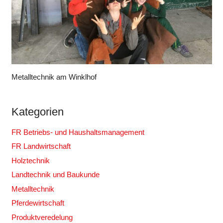
Metalltechnik am Winklhof
Kategorien
FR Betriebs- und Haushaltsmanagement
FR Landwirtschaft
Holztechnik
Landtechnik und Baukunde
Metalltechnik
Pferdewirtschaft
Produktveredelung