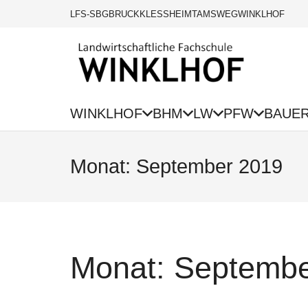
LFS-SBG
BRUCK
KLESSHEIM
TAMSWEG
WINKLHOF
WINKLHOF
BHM
LW
PFW
BAUE
Monat:
September 2019
Monat:
Septembe