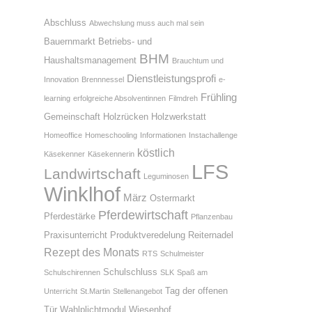
Abschluss
Abwechslung muss auch mal sein
Bauernmarkt
Betriebs- und
BHM
Haushaltsmanagement
Brauchtum und
Dienstleistungsprofi
Innovation
Brennnessel
e-
Frühling
learning
erfolgreiche Absolventinnen
Filmdreh
Gemeinschaft
Holzrücken
Holzwerkstatt
Homeoffice
Homeschooling
Informationen
Instachallenge
köstlich
Käsekenner
Käsekennerin
LFS
Landwirtschaft
Leguminosen
Winklhof
März
Ostermarkt
Pferdewirtschaft
Pferdestärke
Pflanzenbau
Praxisunterricht
Produktveredelung
Reiternadel
Rezept des Monats
RTS
Schulmeister
Schulschluss
Schulschirennen
SLK
Spaß am
Tag der offenen
Unterricht
St.Martin
Stellenangebot
Tür
Wahlplichtmodul
Wiesenhof