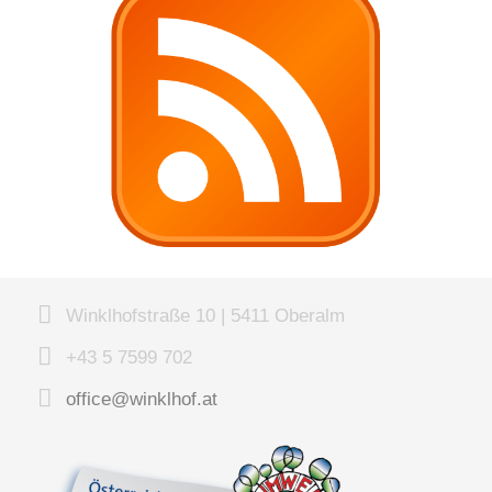
Winklhofstraße 10 | 5411 Oberalm
+43 5 7599 702
office@winklhof.at