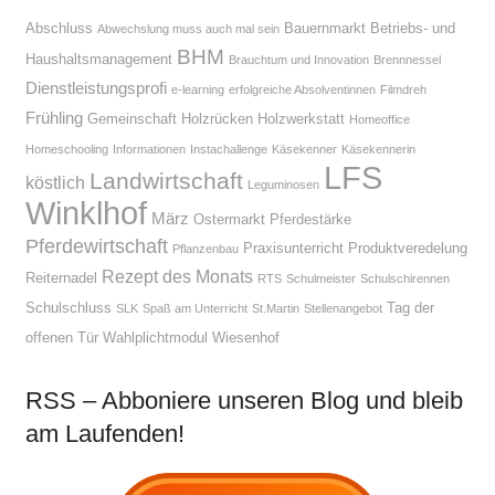
Abschluss
Bauernmarkt
Betriebs- und
Abwechslung muss auch mal sein
BHM
Haushaltsmanagement
Brauchtum und Innovation
Brennnessel
Dienstleistungsprofi
e-learning
erfolgreiche Absolventinnen
Filmdreh
Frühling
Gemeinschaft
Holzrücken
Holzwerkstatt
Homeoffice
Homeschooling
Informationen
Instachallenge
Käsekenner
Käsekennerin
LFS
Landwirtschaft
köstlich
Leguminosen
Winklhof
März
Ostermarkt
Pferdestärke
Pferdewirtschaft
Praxisunterricht
Produktveredelung
Pflanzenbau
Rezept des Monats
Reiternadel
RTS
Schulmeister
Schulschirennen
Schulschluss
Tag der
SLK
Spaß am Unterricht
St.Martin
Stellenangebot
offenen Tür
Wahlplichtmodul
Wiesenhof
RSS – Abboniere unseren Blog und bleib
am Laufenden!