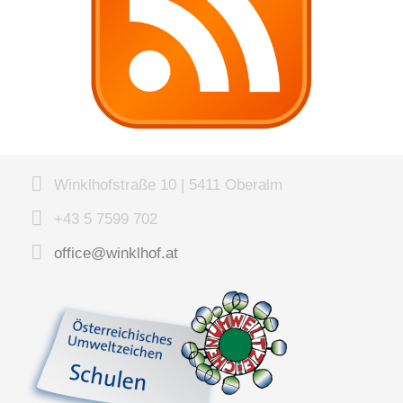
Winklhofstraße 10 | 5411 Oberalm
+43 5 7599 702
office@winklhof.at