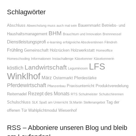
Schlagwörter
Abschluss
Bauernmarkt
Betriebs- und
Abwechslung muss auch mal sein
BHM
Haushaltsmanagement
Brauchtum und Innovation
Brennnessel
Dienstleistungsprofi
e-learning
erfolgreiche Absolventinnen
Filmdreh
Frühling
Gemeinschaft
Holzrücken
Holzwerkstatt
Homeoffice
Homeschooling
Informationen
Instachallenge
Käsekenner
Käsekennerin
LFS
Landwirtschaft
köstlich
Leguminosen
Winklhof
März
Ostermarkt
Pferdestärke
Pferdewirtschaft
Praxisunterricht
Produktveredelung
Pflanzenbau
Rezept des Monats
Reiternadel
RTS
Schulmeister
Schulschirennen
Schulschluss
Tag der
SLK
Spaß am Unterricht
St.Martin
Stellenangebot
offenen Tür
Wahlplichtmodul
Wiesenhof
RSS – Abboniere unseren Blog und bleib