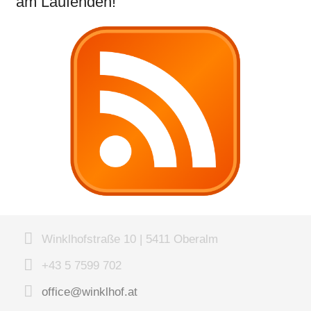
am Laufenden!
Winklhofstraße 10 | 5411 Oberalm
+43 5 7599 702
office@winklhof.at