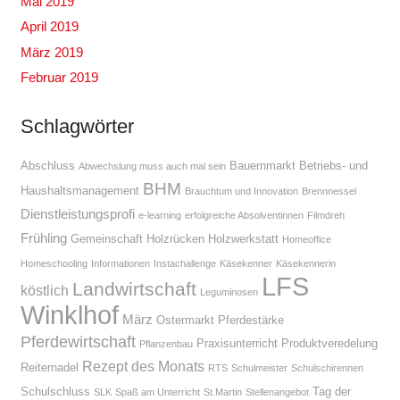
Mai 2019
April 2019
März 2019
Februar 2019
Schlagwörter
Abschluss
Bauernmarkt
Betriebs- und
Abwechslung muss auch mal sein
BHM
Haushaltsmanagement
Brauchtum und Innovation
Brennnessel
Dienstleistungsprofi
e-learning
erfolgreiche Absolventinnen
Filmdreh
Frühling
Gemeinschaft
Holzrücken
Holzwerkstatt
Homeoffice
Homeschooling
Informationen
Instachallenge
Käsekenner
Käsekennerin
LFS
Landwirtschaft
köstlich
Leguminosen
Winklhof
März
Ostermarkt
Pferdestärke
Pferdewirtschaft
Praxisunterricht
Produktveredelung
Pflanzenbau
Rezept des Monats
Reiternadel
RTS
Schulmeister
Schulschirennen
Schulschluss
Tag der
SLK
Spaß am Unterricht
St.Martin
Stellenangebot