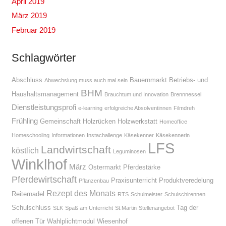
April 2019
März 2019
Februar 2019
Schlagwörter
Abschluss
Bauernmarkt
Betriebs- und
Abwechslung muss auch mal sein
BHM
Haushaltsmanagement
Brauchtum und Innovation
Brennnessel
Dienstleistungsprofi
e-learning
erfolgreiche Absolventinnen
Filmdreh
Frühling
Gemeinschaft
Holzrücken
Holzwerkstatt
Homeoffice
Homeschooling
Informationen
Instachallenge
Käsekenner
Käsekennerin
LFS
Landwirtschaft
köstlich
Leguminosen
Winklhof
März
Ostermarkt
Pferdestärke
Pferdewirtschaft
Praxisunterricht
Produktveredelung
Pflanzenbau
Rezept des Monats
Reiternadel
RTS
Schulmeister
Schulschirennen
Schulschluss
Tag der
SLK
Spaß am Unterricht
St.Martin
Stellenangebot
offenen Tür
Wahlplichtmodul
Wiesenhof