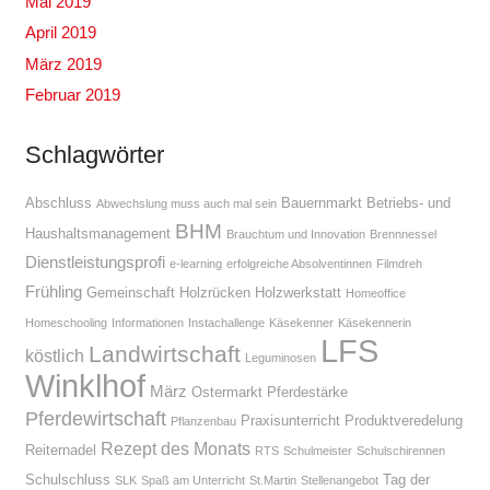
Mai 2019
April 2019
März 2019
Februar 2019
Schlagwörter
Abschluss
Bauernmarkt
Betriebs- und
Abwechslung muss auch mal sein
BHM
Haushaltsmanagement
Brauchtum und Innovation
Brennnessel
Dienstleistungsprofi
e-learning
erfolgreiche Absolventinnen
Filmdreh
Frühling
Gemeinschaft
Holzrücken
Holzwerkstatt
Homeoffice
Homeschooling
Informationen
Instachallenge
Käsekenner
Käsekennerin
LFS
Landwirtschaft
köstlich
Leguminosen
Winklhof
März
Ostermarkt
Pferdestärke
Pferdewirtschaft
Praxisunterricht
Produktveredelung
Pflanzenbau
Rezept des Monats
Reiternadel
RTS
Schulmeister
Schulschirennen
Schulschluss
Tag der
SLK
Spaß am Unterricht
St.Martin
Stellenangebot